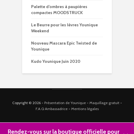
Palette d’ombres à paupières
compactes MOODSTRUCK
Le Beurre pour les lèvres Younique
Weekend
Nouveau Mascara Epic Twisted de
Younique
Kudo Younique Juin 2020
Copyright © 2026 -
Présentation de Younique
-
Maquillage gratuit
-
F.A.Q Ambassadrice
-
Mentions légales
Rendez-vous sur la boutique officielle pour