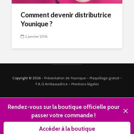
Comment devenir distributrice
Younique ?
2 janvier 2016
Copyright © 2026 -
Présentation de Younique
-
Maquillage gratuit
-
F.A.Q Ambassadrice
-
Mentions légales
Rendez-vous sur la boutique officielle pour
Ferme
passer votre commande !
Accéder à la boutique