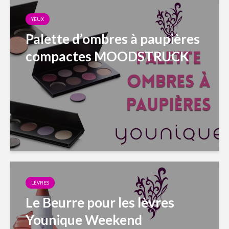
YEUX
Palette d’ombres à paupières
compactes MOODSTRUCK
LÈVRES
Le Beurre pour les lèvres
Younique Weekend