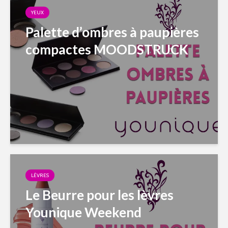
YEUX
Palette d’ombres à paupières
compactes MOODSTRUCK
LÈVRES
Le Beurre pour les lèvres
Younique Weekend