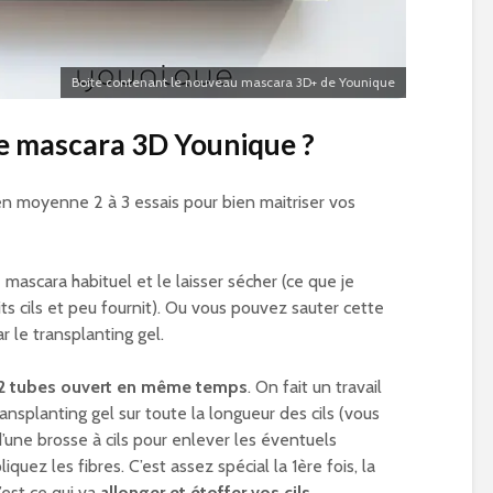
Boite contenant le nouveau mascara 3D+ de Younique
e mascara 3D Younique ?
t en moyenne 2 à 3 essais pour bien maitriser vos
mascara habituel et le laisser sécher (ce que je
its cils et peu fournit). Ou vous pouvez sauter cette
le transplanting gel.
2 tubes ouvert en même temps
. On fait un travail
nsplanting gel sur toute la longueur des cils (vous
une brosse à cils pour enlever les éventuels
quez les fibres. C’est assez spécial la 1ère fois, la
’est ce qui va
allonger et étoffer vos cils
.