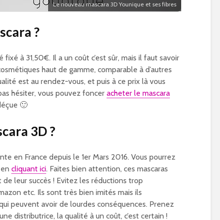
Le nouveau mascara 3D Younique et ses fibres
scara ?
ixé à 31,50€. Il a un coût c’est sûr, mais il faut savoir
 cosmétiques haut de gamme, comparable à d’autres
lité est au rendez-vous, et puis à ce prix là vous
t pas hésiter, vous pouvez foncer
acheter le mascara
déçue 🙂
scara 3D ?
ente en France depuis le 1er Mars 2016. Vous pourrez
e en
cliquant ici
. Faites bien attention, ces mascaras
de leur succès ! Evitez les réductions trop
mazon etc. Ils sont très bien imités mais ils
 qui peuvent avoir de lourdes conséquences. Prenez
 distributrice, la qualité à un coût, c’est certain !