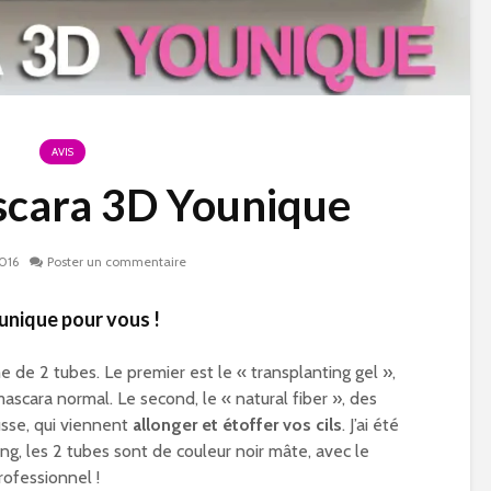
AVIS
scara 3D Younique
016
Poster un commentaire
ounique pour vous !
 de 2 tubes. Le premier est le « transplanting gel »,
ascara normal. Le second, le « natural fiber », des
usse, qui viennent
allonger et étoffer vos cils
. J’ai été
ng, les 2 tubes sont de couleur noir mâte, avec le
rofessionnel !